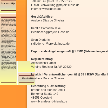
Telefax:+49 (0)23 03 - 2536122
E-Mail: verwaltung@projekt-luesa.de
Internet: www.luesa.de
Geschäftsführer
Anabela Dias de Oliveira
Kerstin Camacho Take
k.camacho@projekt-luesa.de
Sven Diederich
s.diederich@projekt-luesa.de
Ergänzende Angaben gemäß § 5 TMG (Telemediengeset
Registereintrag:
Amtsgericht Hamm
Vereins-Register-Nr. VR 20820
Inhaltlich Verantwortlicher gemäß § 55 II RStV (Rundfun
Anabela Dias de Oliveira
Gestaltung & Umsetzung:
brands and friends GmbH
Borkener Straße 142
48653 Coesfeld
www.brands-and-friends.de