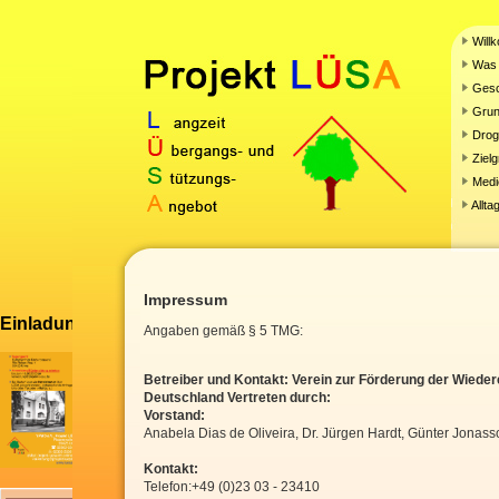
Will
Was 
Gesc
Grun
Droge
Ziel
Medi
Allta
Impressum
Einladung zu unserer Fachtagung
Angaben gemäß § 5 TMG:
Betreiber und Kontakt:
Verein zur Förderung der Wiede
Deutschland
Vertreten durch:
Vorstand:
Anabela Dias de Oliveira, Dr. Jürgen Hardt, Günter Jona
Kontakt:
Telefon:+49 (0)23 03 - 23410